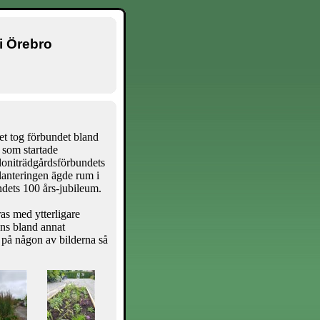
i Örebro
det tog förbundet bland
 som startade
loniträdgårdsförbundets
Planteringen ägde rum i
undets 100 års-jubileum.
as med ytterligare
syns bland annat
 på någon av bilderna så