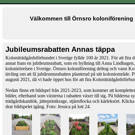
Välkommen till Örnsro koloniförening 
Jubileumsrabatten Annas täppa
Koloniträdgårdsförbundet i Sverige fyllde 100 år 2021. För att fira 
annat fram en jubileumsrabatt, som en hyllning till Anna Lindhagen,
kolonirörelsen i Sverige. Örnsro koloniförening deltog och vann Ko
tävling om att få jubileumsrabatten planterad på sitt koloniområde. 
augusti 2021, då vi hade öppet hus för att fira Koloniträdgårdsförb
Nedan finns ett bildspel från 2021-2023, som kommer att kompletter
bilder, efterhand som växterna i rabatten växer till sig. På bilderna 
trädgårdskantlök, jätteprästkrage, stjärnflocka och kärleksört.
Klicka
drar bildspelet igång. Foto: Jessica på lott 24.